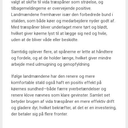
valgt at skifte til vida træspåner som strøelse, og
tilbagemeldingerne er overvejende positive.
Landmændene fremhæver især den forbedrede bund i
stalden, som både køer og medarbejdere nyder godt af.
Med træspåner bliver underlaget mere tørt og blødt,
hvilket giver køerne lyst til at lægge sig ned og hvile,
uden at de bliver våde eller beskidte.
Samtidig oplever flere, at spånerne er lette at håndtere
og fordele, og at de holder længe, hvilket giver mindre
arbejde med udmugning og genopfyldning.
Ifølge landmændene har den renere og mere
komfortable stald også haft en positiv effekt på
køernes sundhed—både færre yverbetændelser og
renere klove nævnes som klare gevinster. Samlet set
betyder brugen af vida træspåner en mere effektiv drift
og gladere dyr, hvilket bekræfter, at det er en investering,
der betaler sig på flere fronter.