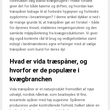
foretrukket valg blandt kvægbrugere? Hvilke fordele
giver det for både køerne og driften, og hvordan kan
træspåner bidrage til at forbedre hygiejnen og forhindre
sygdomme i besætningen? I denne artikel dykker vi ned i
de mange grunde til, at træspåner gør en forskel – både
for dyrenes trivsel, staldenes rengøringsrutiner og den
samlede miljøpåvirkning fra kvægproduktionen. Vi giver
dig også konkrete råd til brug og vedligeholdelse samt
indsigt i landmændenes egne erfaringer med at vælge
træspåner som bund for deres dyr.
Hvad er vida træspåner, og
hvorfor er de populære i
kvægbranchen
Vida træspåner er et naturprodukt fremstillet af nøje
udvalgt, nordisk nåletræ, som bearbejdes til fine,
ensartede spåner med høj sugeevne. Spånerne
produceres under kontrollerede forhold, hvilket sikrer en