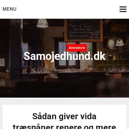
Skip
MENU
to
content
Annonce
Samojedhund.dk
Sådan giver vida
træspåner renere og mere